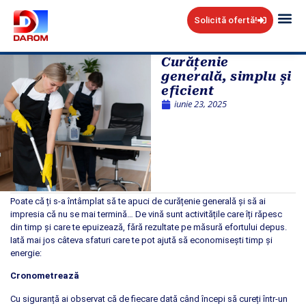
Solicită ofertă!
Cui Ne 
Blog Da
Curățenie
generală, simplu și
eficient
iunie 23, 2025
Poate că ți s-a întâmplat să te apuci de curățenie generală și să ai
impresia că nu se mai termină… De vină sunt activitățile care îți răpesc
din timp și care te epuizează, fără rezultate pe măsură efortului depus.
Iată mai jos câteva sfaturi care te pot ajută să economisești timp și
energie:
Cronometrează
Cu siguranță ai observat că de fiecare dată când începi să cureți într-un