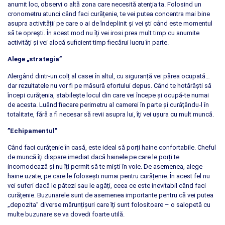
anumit loc, observi o altă zona care necesită atenția ta. Folosind un
cronometru atunci când faci curățenie, te vei putea concentra mai bine
asupra activității pe care o ai de îndeplinit și vei ști când este momentul
să te oprești. În acest mod nu îți vei irosi prea mult timp cu anumite
activități și vei alocă suficient timp fiecărui lucru în parte.
Alege „strategia”
Alergând dintr-un colț al casei în altul, cu siguranță vei părea ocupată…
dar rezultatele nu vor fi pe măsură efortului depus. Când te hotărăști să
începi curățenia, stabilește locul din care vei începe și ocupă-te numai
de acesta. Luând fiecare perimetru al camerei în parte și curățându-l în
totalitate, fără a fi necesar să revii asupra lui, îți vei ușura cu mult muncă.
”Echipamentul”
Când faci curățenie în casă, este ideal să porți haine confortabile. Cheful
de muncă îți dispare imediat dacă hainele pe care le porți te
incomodează și nu îți permit să te miști în voie. De asemenea, alege
haine uzate, pe care le folosești numai pentru curățenie. În acest fel nu
vei suferi dacă le pătezi sau le agăți, ceea ce este inevitabil când faci
curățenie. Buzunarele sunt de asemenea importante pentru că vei putea
„depozita” diverse mărunțișuri care îți sunt folositoare – o salopetă cu
multe buzunare se va dovedi foarte utilă.