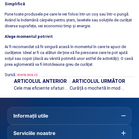
Simplifică
Pune toate produsele pe care le vei folosi într-un coș sau într-o pungă.
Având la îndemână cârpele pentru șters, lavetele sau soluțiile de curățat
diverse suprafețe, vei economisi timp și energie.
Alege momentul potrivit
Ar fi recomandat să fii singură acasă în momentul în care te apuci de
curățenie. Ideal ar fi ca alături de ține să fie persoane care te pot ajută:
soțul sau copiii (dacă au vârstă potrivită unor astfel de activități). O casă
prea aglomerată va fi întotdeauna greu de curățat.
Sursă:
www.eva.ro
ARTICOLUL ANTERIOR
ARTICOLUL URMĂTOR
Cele mai eficiente sfaturi pentru curățenie
Curăță o mochetă în mod eco
Informații utile
Serviciile noastre